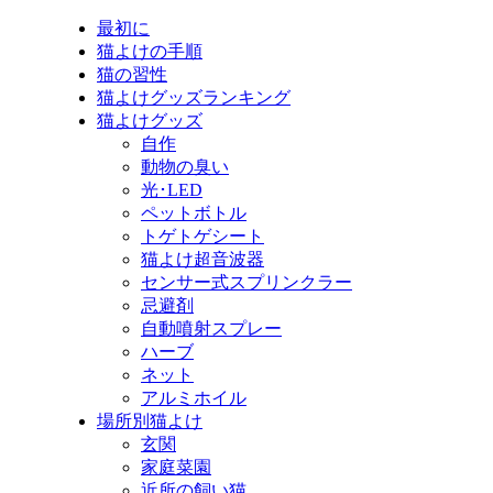
最初に
猫よけの手順
猫の習性
猫よけグッズランキング
猫よけグッズ
自作
動物の臭い
光･LED
ペットボトル
トゲトゲシート
猫よけ超音波器
センサー式スプリンクラー
忌避剤
自動噴射スプレー
ハーブ
ネット
アルミホイル
場所別猫よけ
玄関
家庭菜園
近所の飼い猫