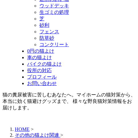
ウッドデッキ
生ゴミの処理
芝
砂利
フェンス
防草砂
コンクリート
0円の猫よけ
車の猫よけ
バイクの猫よけ
役所の対応
プロフィール
お問い合わせ
猫の糞尿被害に苦しむあなたへ。マイホームの猫対策から、
本当に効く猫避けグッズまで、 様々な野良猫対策情報をお
届けします。
HOME
>
その他の猫よけ関連
>