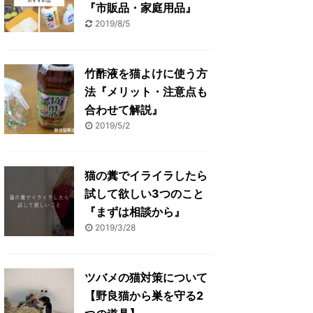
『市販品・家庭用品』
2019/8/5
竹酢液を猫よけに使う方
法『メリット・注意点も
合わせて解説』
2019/5/2
猫の糞でイライラしたら
試して欲しい3つのこと
『まずは相談から』
2019/3/28
ツバメの猫対策について
【野良猫から巣を守る2