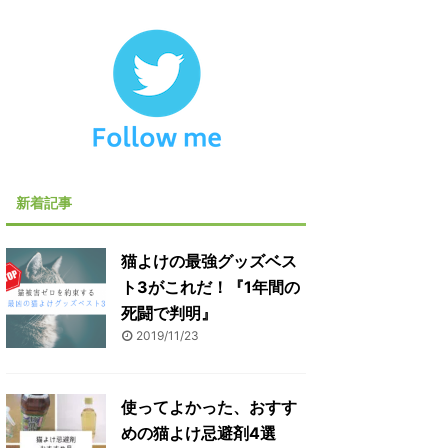
新着記事
猫よけの最強グッズベス
ト3がこれだ！『1年間の
死闘で判明』
2019/11/23
使ってよかった、おすす
めの猫よけ忌避剤4選