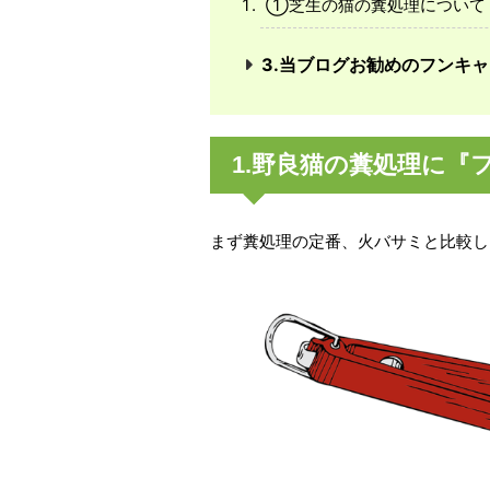
①芝生の猫の糞処理について
3.当ブログお勧めのフンキ
1.野良猫の糞処理に『
まず糞処理の定番、火バサミと比較し