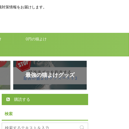
猫対策情報をお届けします。
け
0円の猫よけ
最強の猫よけグッズ
購読する
検索